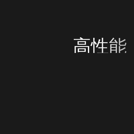
高性能
探索雷朋旗下具有创新意义的镜框材料打造的产品系
列，其作品采用先进的工艺技术，以确保卓越性能和
视觉体验。