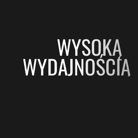
WYSOKĄ
WYDAJNOŚCIĄ
Odkryj najbardziej innowacyjne materiały oprawek w
kolekcji Ray-Ban, wyposażone w najnowsze
technologie zapewniające doskonałą wydajność i